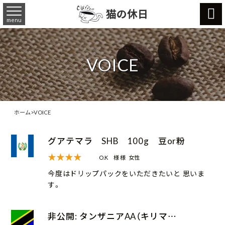

猫の休日
menu
VOICE
ホーム
>
VOICE
グアテマラ SHB 100g 豆or粉
★★★★
O.K 様 様
女性
今度はドリップパックをいただきたいと 思いま
す。
非公開: タンザニアAA（キリマ…