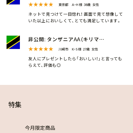
★★★★★
東京都
A・H 様
38歳
女性
ネットで見つけて一目惚れ！ 画面で見て想像して
いた以上においしくて、とても満足しています。
非公開: タンザニアAA（キリマ…
★★★★★
川崎市
K・S 様
27歳
女性
友人にプレゼントしたら「おいしい！」と言っても
らえて、評価も◎
特集
今月限定商品