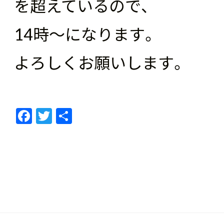
を超えているので、
14時～になります。
よろしくお願いします。
F
T
共
ac
w
有
e
itt
b
er
o
o
k