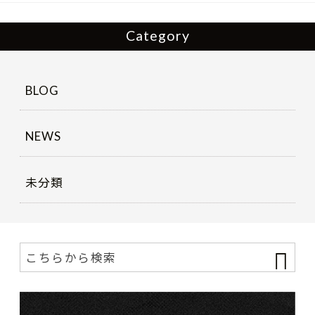
k
Category
BLOG
NEWS
未分類