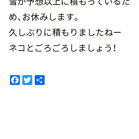
雪が予想以上に積もっているた
め、お休みします。
久しぶりに積もりましたねー
ネコとごろごろしましょう！
F
T
共
ac
w
有
e
itt
b
er
o
o