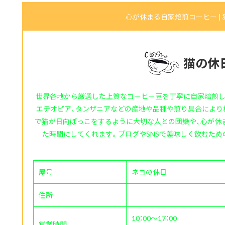
心が休まる自家焙煎コーヒー |
猫の休
世界各地から厳選した上質なコーヒー豆を丁寧に自家焙煎し
エチオピア、タンザニアなどの産地や品種や煎り具合により
で猫が日向ぼっこをするように大切な人との団欒や、心が休
た時間にしてくれます。ブログやSNSで美味しく飲むた
屋号
ネコの休日
住所
10：00～17：00
営業時間