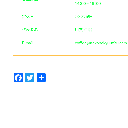
14：00～18：00
定休日
水・木曜日
代表者名
川又 仁裕
E-mail
coffee@nekonokyuuzitu.com
F
T
共
ac
w
有
e
itt
b
er
o
o